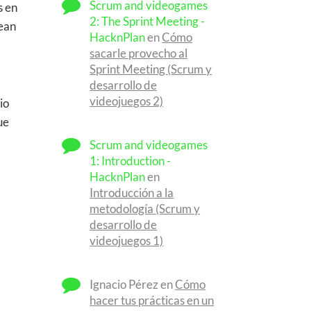
Scrum and videogames
s en
2: The Sprint Meeting -
sean
HacknPlan
en
Cómo
sacarle provecho al
Sprint Meeting (Scrum y
desarrollo de
videojuegos 2)
io
ue
Scrum and videogames
1: Introduction -
HacknPlan
en
Introducción a la
metodología (Scrum y
desarrollo de
videojuegos 1)
Ignacio Pérez
en
Cómo
hacer tus prácticas en un