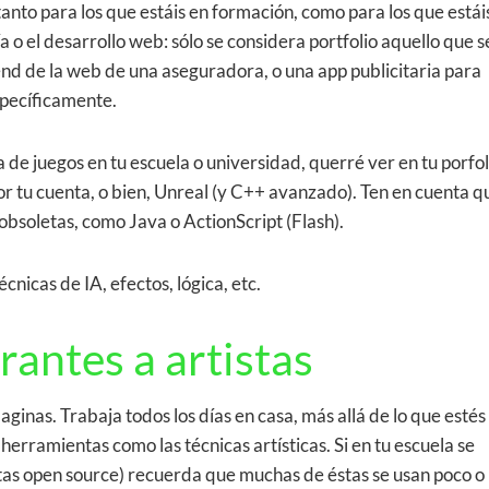
anto para los que estáis en formación, como para los que estái
ía o el desarrollo web: sólo se considera portfolio aquello que 
end de la web de una aseguradora, o una app publicitaria para
specíficamente.
 de juegos en tu escuela o universidad, querré ver en tu porfol
r tu cuenta, o bien, Unreal (y C++ avanzado). Ten en cuenta q
 obsoletas, como Java o ActionScript (Flash).
icas de IA, efectos, lógica, etc.
rantes a artistas
inas. Trabaja todos los días en casa, más allá de lo que estés
erramientas como las técnicas artísticas. Si en tu escuela se
tas open source) recuerda que muchas de éstas se usan poco o