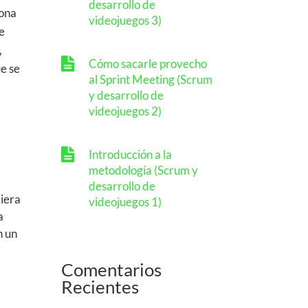
desarrollo de
sona
videojuegos 3)
e
,
Cómo sacarle provecho
e se
al Sprint Meeting (Scrum
y desarrollo de
videojuegos 2)
Introducción a la
metodología (Scrum y
desarrollo de
biera
videojuegos 1)
a
n un
Comentarios
Recientes