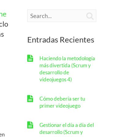
he

clo
ás
Entradas Recientes
Haciendo la metodología
más divertida (Scrum y
desarrollo de
videojuegos 4)
Cómo debería ser tu
primer videojuego
Gestionar el día a día del
desarrollo (Scrum y
 en