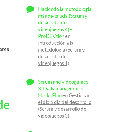
Haciendo la metodología
más divertida (Scrum y
desarrollo de
videojuegos 4) -
ProDEVtion
en
Introducción a la
tores
metodología (Scrum y
desarrollo de
videojuegos 1)
Scrum and videogames
3: Daily management -
HacknPlan
en
Gestionar
de
el día a día del desarrollo
(Scrum y desarrollo de
videojuegos 3)