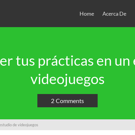
Home
Acerca De
r tus prácticas en un 
videojuegos
2 Comments
estudio de videojuegos