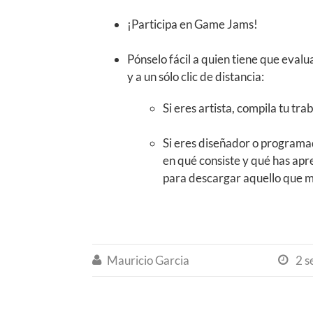
¡Participa en Game Jams!
Pónselo fácil a quien tiene que evalua
y a un sólo clic de distancia:
Si eres artista, compila tu tr
Si eres diseñador o programad
en qué consiste y qué has apr
para descargar aquello que m
Mauricio Garcia
2 s

