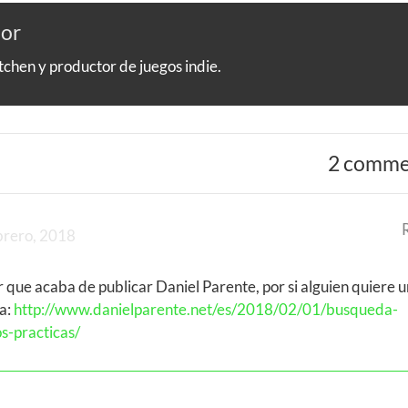
hor
hen y productor de juegos indie.
2 comme
brero, 2018
r que acaba de publicar Daniel Parente, por si alguien quiere 
a:
http://www.danielparente.net/es/2018/02/01/busqueda-
s-practicas/