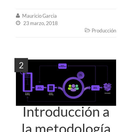
Mauricio Garcia

23 marzo, 2018

Producción

2
Introducción a
la metodología