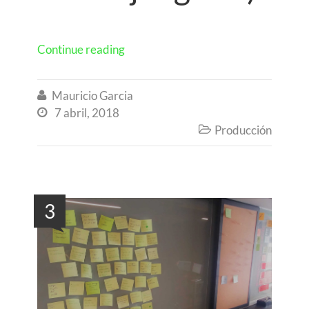
Continue reading
Mauricio Garcia

7 abril, 2018

Producción

3