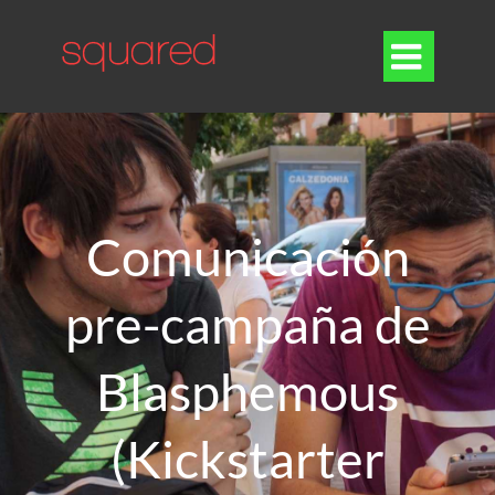

Comunicación
pre-campaña de
Blasphemous
(Kickstarter