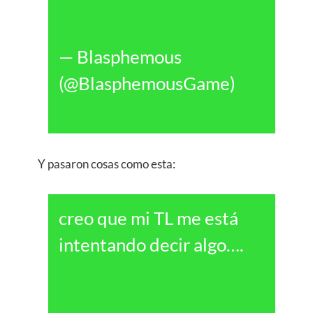
pic.twitter.com/1CjBimQ
e13
— Blasphemous
(@BlasphemousGame)
23
de mayo de 2017
Y pasaron cosas como esta:
creo que mi TL me está
intentando decir algo….
@BlasphemousGame
pic.twitter.com/9DSsxtnf