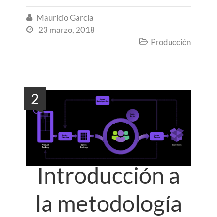
Mauricio Garcia

23 marzo, 2018

Producción

2
Introducción a
la metodología