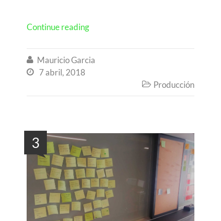
Continue reading
Mauricio Garcia

7 abril, 2018

Producción

3