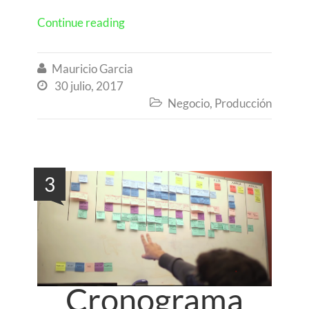
Continue reading
Mauricio Garcia

30 julio, 2017

Negocio
,
Producción

3
Cronograma