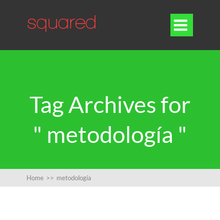

Tag Archives for
" metodología "
Home
>>
metodología