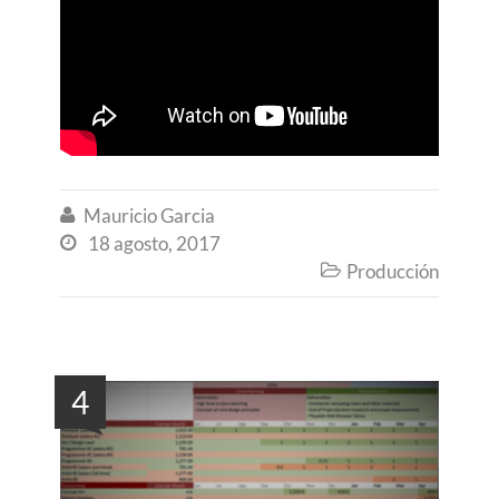
Mauricio Garcia

18 agosto, 2017

Producción

4